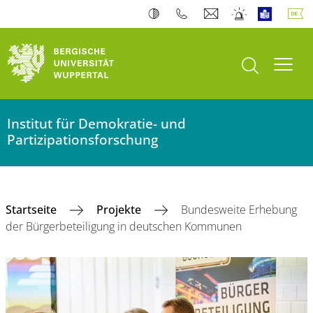
Suche öffnen
Navi
Institut für Demokratie- und
Partizipationsforschung
Startseite
Projekte
Bundesweite Erhebung
der Bürgerbeteiligung in deutschen Kommunen